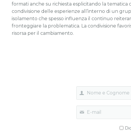
formati anche su richiesta esplicitando la tematica 
Depressione post-partum
condivisione delle esperienze all’interno di un grupp
isolamento che spesso influenza il continuo reiterars
ADHD
fronteggiare la problematica. La condivisione favor
risorsa per il cambiamento.
Iperattività
Disturbo ossessivo compulsivo
Dic