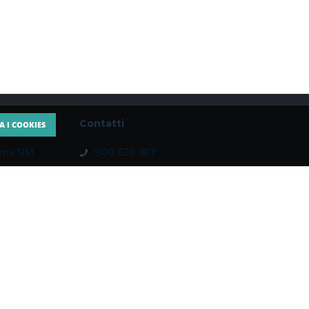
Contatti
A I COOKIES
Roma RM
800 628 187
– 00165 Roma
marketing@psicologi-italia.it
gli forniti via web o email vanno intesi come meri suggerimenti
 efficace trattamento terapeutico.
Roma
privacy policy
cookies policy
codice deontologico