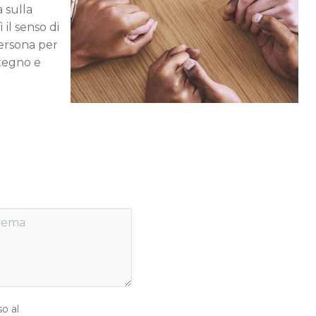
 sulla
il senso di
persona per
stegno e
o al