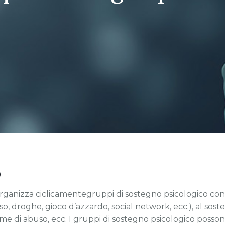
o
ganizza ciclicamentegruppi di sostegno psicologico con
, droghe, gioco d’azzardo, social network, ecc.), al sos
ittime di abuso, ecc. I gruppi di sostegno psicologico posso