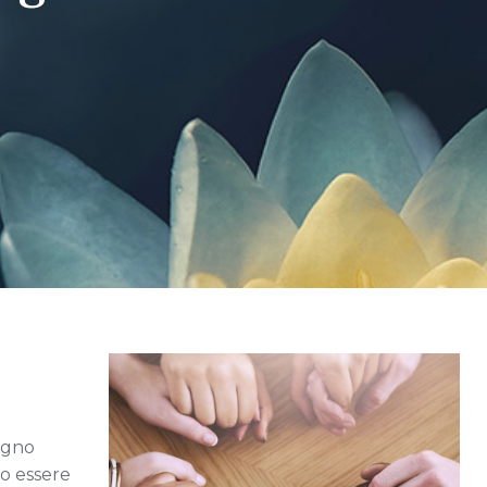
tegno
no essere